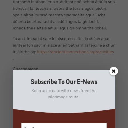
tinreamh leathan lena n-áirítear gnólachtaí áitiúla sna
tionscail fáilteachais, treoraithe turais agus lóistín,
speisialtóirí turasóireachta spioradálta agus lucht
déanta beartas, lucht acadúil agus taighdeoirí,
ionadaithe rialtais áitiúil agus gníomhaithe pobail.
Tá an t-imeacht saor in aisce, oscailte do chách agus
áirítear lón saor in aisce ar an Satharn. Is féidir é a chur
in áirithe ag:
https://ancientconnections.org/activities
.
Críochnaíonn
Le haghaidh tuilleadh eolais
Subscribe To Our E-News
David Pepper (Oifigeach Oilithreachta Sir Benfro)
Keep up to date with news from the
07985339009
pilgrimage route.
Ríomhphost:
david@britishpilgrimage.org
Eoghan Greene (Oifigeach Tionscadail, Naisc Ársa) 087
3386005
Ríomhphost: Eoghan.Greene@wexfordcoco.ie