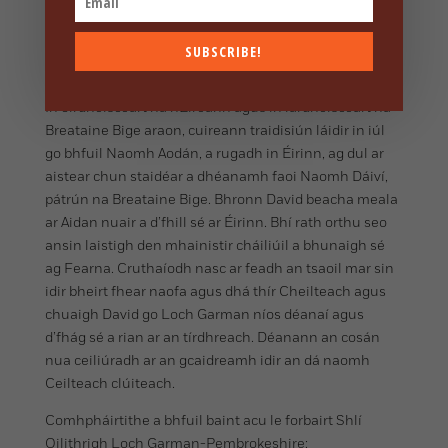
———
SUBSCRIBE!
NÓTAÍ D’EAGARTHÓIRÍ, TÁIRGÍ CLÁR
In oirdheisceart na hÉireann agus in iardheisceart na
Breataine Bige araon, cuireann traidisiún láidir in iúl
go bhfuil Naomh Aodán, a rugadh in Éirinn, ag dul ar
aistear chun staidéar a dhéanamh faoi Naomh Dáiví,
pátrún na Breataine Bige. Bhronn David beacha meala
ar Aidan nuair a d’fhill sé ar Éirinn. Bhí rath orthu seo
ansin laistigh den mhainistir cháiliúil a bhunaigh sé
ag Fearna. Cruthaíodh nasc ar feadh an tsaoil mar sin
idir bheirt fhear naofa agus dhá thír Cheilteach agus
chuaigh David go Loch Garman níos déanaí agus
d’fhág sé a rian ar an tírdhreach. Déanann an cosán
nua ceiliúradh ar an gcaidreamh idir an dá naomh
Ceilteach clúiteach.
Comhpháirtithe a bhfuil baint acu le forbairt Shlí
Oilithrigh Loch Garman-Pembrokeshire: