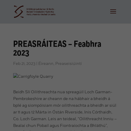
PREASRÁITEAS – Feabhra
2023
Feb 21, 2023
|
Éireann
,
Preaseisiúintí
Beidh Slí Oilithreachta nua spreagúil Loch Garman-
Pembrokeshire ar cheann de na hábhair a bheidh á
bplé ag siompóisiam mór oilithreachta a bheidh ar siúl
ar 11 agus 12 Márta in Óstán Riverside, Inis Córthaidh,
Co. Loch Garman. Leis an teideal, “Oilithreacht Inniu –
Bealaí chun Pobail agus Fiontraíochta a Bhláthú”,