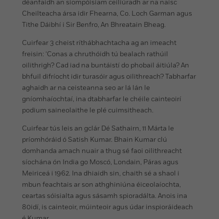
déanfaidh an siompóisiam ceiliúradh ar na naisc
Cheilteacha ársa idir Fhearna, Co. Loch Garman agus
Tithe Dáibhí i Sir Benfro, An Bhreatain Bheag.
Cuirfear 3 cheist ríthábhachtacha ag an imeacht
freisin: ‘Conas a chruthóidh tú bealach rathúil
oilithrigh? Cad iad na buntáistí do phobail áitiúla? An
bhfuil difríocht idir turasóir agus oilithreach? Tabharfar
aghaidh ar na ceisteanna seo ar lá lán le
gníomhaíochtaí, ina dtabharfar le chéile cainteoirí
podium saineolaithe le plé cuimsitheach.
Cuirfear tús leis an gclár Dé Sathairn, 11 Márta le
príomhóráid ó Satish Kumar. Bhain Kumar clú
domhanda amach nuair a thug sé faoi oilithreacht
síochána ón India go Moscó, Londain, Páras agus
Meiriceá i 1962. Ina dhiaidh sin, chaith sé a shaol i
mbun feachtais ar son athghiniúna éiceolaíochta,
ceartas sóisialta agus sásamh spioradálta. Anois ina
80idí, is cainteoir, múinteoir agus údar inspioráideach
é Kumar.