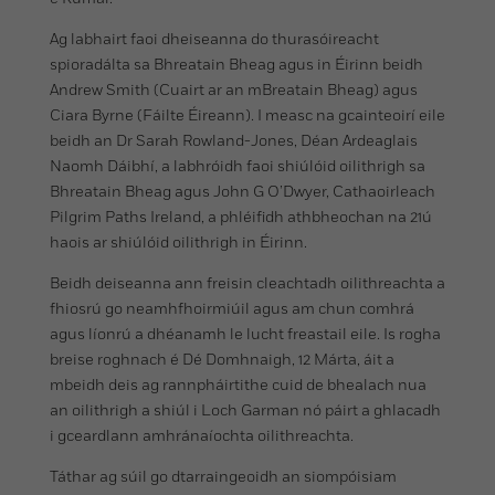
Ag labhairt faoi dheiseanna do thurasóireacht
spioradálta sa Bhreatain Bheag agus in Éirinn beidh
Andrew Smith (Cuairt ar an mBreatain Bheag) agus
Ciara Byrne (Fáilte Éireann). I measc na gcainteoirí eile
beidh an Dr Sarah Rowland-Jones, Déan Ardeaglais
Naomh Dáibhí, a labhróidh faoi shiúlóid oilithrigh sa
Bhreatain Bheag agus John G O’Dwyer, Cathaoirleach
Pilgrim Paths Ireland, a phléifidh athbheochan na 21ú
haois ar shiúlóid oilithrigh in Éirinn.
Beidh deiseanna ann freisin cleachtadh oilithreachta a
fhiosrú go neamhfhoirmiúil agus am chun comhrá
agus líonrú a dhéanamh le lucht freastail eile. Is rogha
breise roghnach é Dé Domhnaigh, 12 Márta, áit a
mbeidh deis ag rannpháirtithe cuid de bhealach nua
an oilithrigh a shiúl i Loch Garman nó páirt a ghlacadh
i gceardlann amhránaíochta oilithreachta.
Táthar ag súil go dtarraingeoidh an siompóisiam