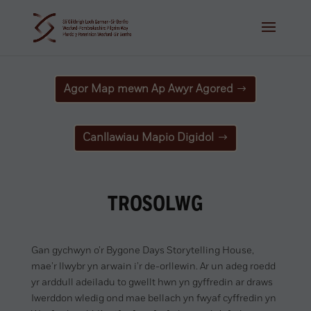
Agor Map mewn Ap Awyr Agored
Canllawiau Mapio Digidol
TROSOLWG
Gan gychwyn o’r Bygone Days Storytelling House,
mae’r llwybr yn arwain i’r de-orllewin. Ar un adeg roedd
yr arddull adeiladu to gwellt hwn yn gyffredin ar draws
Iwerddon wledig ond mae bellach yn fwyaf cyffredin yn