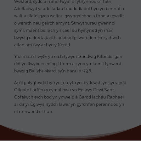
Wexford, sydd â’r nifer fwyaf o fythynnod o’r fath.
Adeiladwyd yr adeiladau traddodiadol hyn yn bennaf o
waliau llaid, gyda waliau gwyngalchog a thoeau gwellt
o wenith neu geirch arnynt. Strwythurau gwerinol
syml, maent bellach yn cael eu hystyried yn rhan
bwysig o dreftadaeth adeiledig Iwerddon. Edrychwch
allan am fwy ar hyd y ffordd.
Yna mae’r llwybr yn eich tywys i Goedwig Kilbride, gan
ddilyn llwybr coediog i fferm ac yna ymlaen i fynwent
bwysig Ballyhuskard, sy’n hanu o 1798.
Ar ôl golygfeydd hyfryd o’r dyffryn, byddwch yn cyrraedd
Oilgate i orffen y cymal hwn yn Eglwys Dewi Sant.
Gofalwch eich bod yn ymweld â Gardd Iacháu Raphael
ar dir yr Eglwys, sydd i lawer yn gyrchfan pererindod yn
ei rhinwedd ei hun.