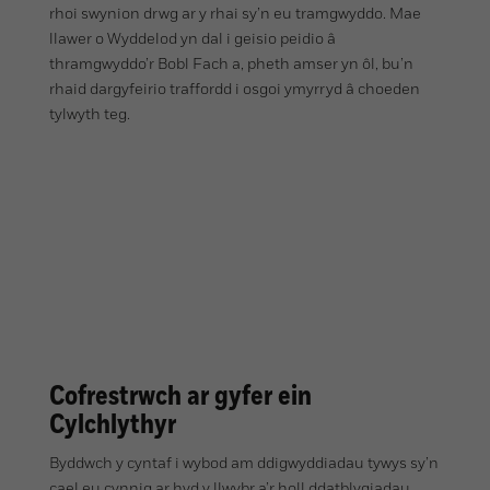
rhoi swynion drwg ar y rhai sy’n eu tramgwyddo. Mae
llawer o Wyddelod yn dal i geisio peidio â
thramgwyddo’r Bobl Fach a, pheth amser yn ôl, bu’n
rhaid dargyfeirio traffordd i osgoi ymyrryd â choeden
tylwyth teg.
Cofrestrwch ar gyfer ein
Cylchlythyr
Byddwch y cyntaf i wybod am ddigwyddiadau tywys sy’n
cael eu cynnig ar hyd y llwybr a’r holl ddatblygiadau