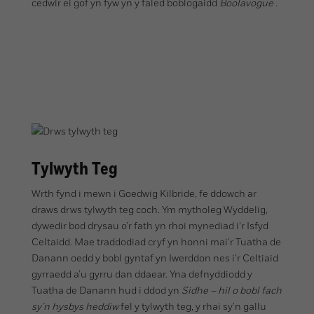
cedwir ei gof yn fyw yn y faled boblogaidd
Boolavogue
.
Tylwyth Teg
Wrth fynd i mewn i Goedwig Kilbride, fe ddowch ar
draws drws tylwyth teg coch. Ym mytholeg Wyddelig,
dywedir bod drysau o’r fath yn rhoi mynediad i’r Isfyd
Celtaidd. Mae traddodiad cryf yn honni mai’r Tuatha de
Danann oedd y bobl gyntaf yn Iwerddon nes i’r Celtiaid
gyrraedd a’u gyrru dan ddaear. Yna defnyddiodd y
Tuatha de Danann hud i ddod yn
Sidhe – hil o bobl fach
sy’n hysbys heddiw
fel y tylwyth teg, y rhai sy’n gallu