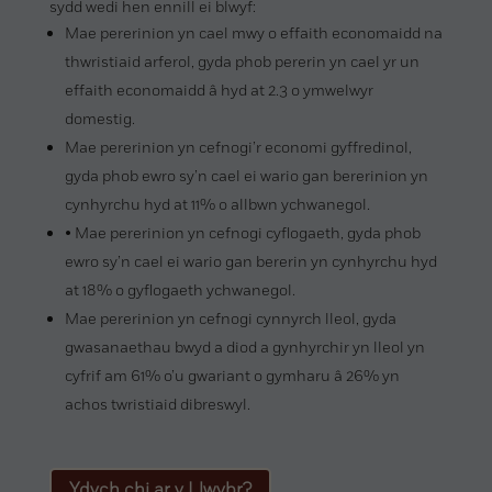
sydd wedi hen ennill ei blwyf:
Mae pererinion yn cael mwy o effaith economaidd na
thwristiaid arferol, gyda phob pererin yn cael yr un
effaith economaidd â hyd at 2.3 o ymwelwyr
domestig.
Mae pererinion yn cefnogi’r economi gyffredinol,
gyda phob ewro sy’n cael ei wario gan bererinion yn
cynhyrchu hyd at 11% o allbwn ychwanegol.
• Mae pererinion yn cefnogi cyflogaeth, gyda phob
ewro sy’n cael ei wario gan bererin yn cynhyrchu hyd
at 18% o gyflogaeth ychwanegol.
Mae pererinion yn cefnogi cynnyrch lleol, gyda
gwasanaethau bwyd a diod a gynhyrchir yn lleol yn
cyfrif am 61% o’u gwariant o gymharu â 26% yn
achos twristiaid dibreswyl.
Ydych chi ar y Llwybr?