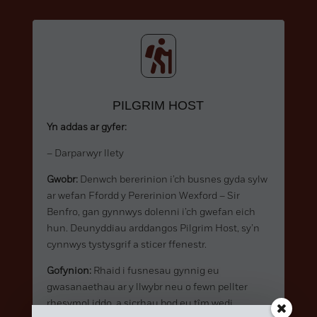

PILGRIM HOST
Yn addas ar gyfer:
– Darparwyr llety
Gwobr:
Denwch bererinion i’ch busnes gyda sylw
ar wefan Ffordd y Pererinion Wexford – Sir
Benfro, gan gynnwys dolenni i’ch gwefan eich
hun. Deunyddiau arddangos Pilgrim Host, sy’n
cynnwys tystysgrif a sticer ffenestr.
Gofynion:
Rhaid i fusnesau gynnig eu
gwasanaethau ar y llwybr neu o fewn pellter
rhesymol iddo, a sicrhau bod eu tîm wedi