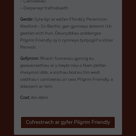
– Canllawiau
– Darparwyr trafnidiaeth
Gwobr:
Sylw byr ar wefan Ffordd y Pererinion
Wexford – Sir Benfro, gan gynnwys dolenni i’ch
gwefan eich hun. Deunyddiau arddangos
Pilgrim Friendly, sy’n cynnwys tystysgrif a sticer
ffenestr.
Gofynion:
Rhaid i fusnesau gynnig eu
gwasanaethau ar y llwybr neu o fewn pellter
rhesymol iddo, a sicrhau bod eu tîm wedi
cwblhau’r canllawiau a’r cwis Pilgrim Friendly, a
ddarperir ar-lein.
Cost:
Am ddim
Cofrestrwch ar gyfer Pilgrim Friendly