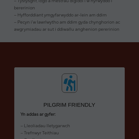
– Tystysgrif, logo a rhestrau digidol i’w hyrwyddo i
bererinion
– Hyfforddiant ymgyfarwyddo ar-lein am ddim
– Pecyn i’w lawrlwytho am ddim gyda chynghorion ac
awgrymiadau ar sut i ddiwallu anghenion pererinion

PILGRIM FRIENDLY
Yn addas ar gyfer:
– Lleoliadau lletygarwch
– Trefnwyr Teithiau