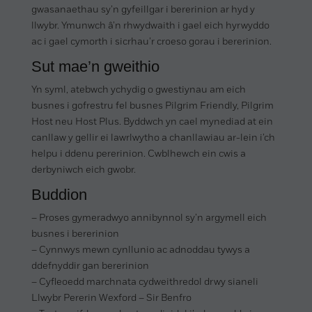
gwasanaethau sy’n gyfeillgar i bererinion ar hyd y
llwybr. Ymunwch â’n rhwydwaith i gael eich hyrwyddo
ac i gael cymorth i sicrhau’r croeso gorau i bererinion.
Sut mae’n gweithio
Yn syml, atebwch ychydig o gwestiynau am eich
busnes i gofrestru fel busnes Pilgrim Friendly, Pilgrim
Host neu Host Plus. Byddwch yn cael mynediad at ein
canllaw y gellir ei lawrlwytho a chanllawiau ar-lein i’ch
helpu i ddenu pererinion. Cwblhewch ein cwis a
derbyniwch eich gwobr.
Buddion
– Proses gymeradwyo annibynnol sy’n argymell eich
busnes i bererinion
– Cynnwys mewn cynllunio ac adnoddau tywys a
ddefnyddir gan bererinion
– Cyfleoedd marchnata cydweithredol drwy sianeli
Llwybr Pererin Wexford – Sir Benfro