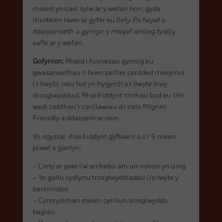
maent yn cael sylw ar y wefan hon, gyda
thudalen lawn ar gyfer eu llety. Po fwyaf o
ddarpariaeth a gynigir, y mwyaf amlwg fydd y
safle ar y wefan.
Gofynion:
Rhaid i fusnesau gynnig eu
gwasanaethau o fewn pellter cerdded rhesymol
i’r llwybr, neu fod yn hygyrch o’r llwybr trwy
drosglwyddiad. Rhaid iddynt sicrhau bod eu tîm
wedi cwblhau’r canllawiau a’r cwis Pilgrim
Friendly a ddarperir ar-lein.
Yn ogystal, rhaid iddynt gyflawni 4 o’r 6 maen
prawf a ganlyn:
– Llety ar gael i’w archebu am un noson yn unig
– Yn gallu cydlynu trosglwyddiadau i/o lwybr y
bererindod
– Cymryd rhan mewn cynllun trosglwyddo
bagiau