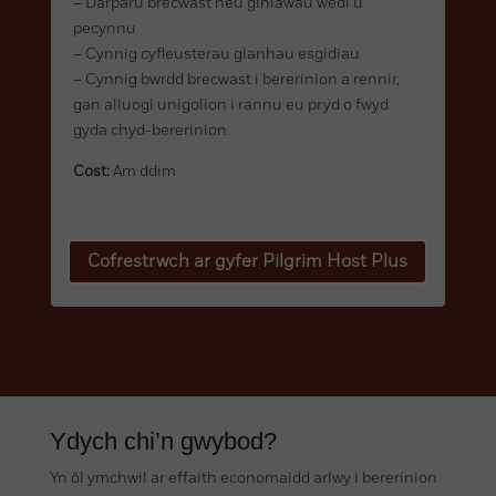
– Darparu brecwast neu giniawau wedi’u
pecynnu
– Cynnig cyfleusterau glanhau esgidiau
– Cynnig bwrdd brecwast i bererinion a rennir,
gan alluogi unigolion i rannu eu pryd o fwyd
gyda chyd-bererinion.
Cost:
Am ddim
Cofrestrwch ar gyfer Pilgrim Host Plus
Ydych chi’n gwybod?
Yn ôl ymchwil ar effaith economaidd arlwy i bererinion