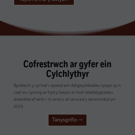
Cofrestrwch ar gyfer ein
Cylchlythyr
Byddwch y cyntaf i wybod am ddigwyddiadau tywys sy’n
cael eu cynnig ar hyd y llwybr a’r holl ddatblygiadau
diweddaraf wrth i ni anelu at lansiad y bererindod yn
2023.
Tanysgrifio